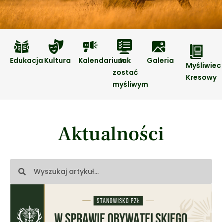
Edukacja
Kultura
Kalendarium
Jak
Galeria
Myśliwiec
zostać
Kresowy
myśliwym
Aktualności