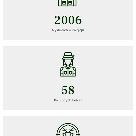
2006
Myśliwych w Okręgu
58
Polujących kobiet