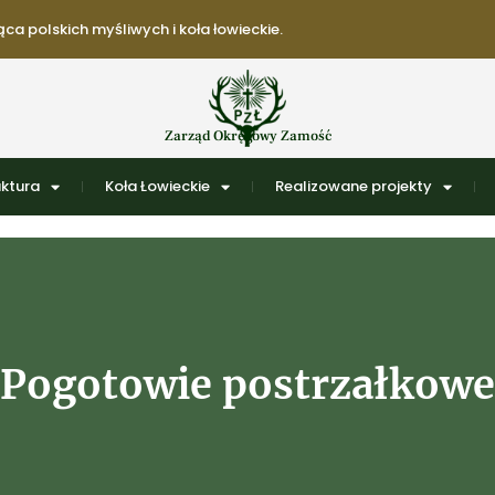
ca polskich myśliwych i koła łowieckie.
Zarząd Okręgowy Zamość
uktura
Koła Łowieckie
Realizowane projekty
Pogotowie postrzałkowe