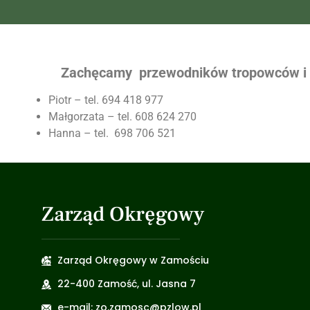
Zachęcamy przewodników tropowców i p
Piotr – tel. 694 418 977
Małgorzata – tel. 608 624 270
Hanna – tel. 698 706 521
Zarząd Okręgowy
Zarząd Okręgowy w Zamościu
22-400 Zamość, ul. Jasna 7
e-mail: zo.zamosc@pzlow.pl