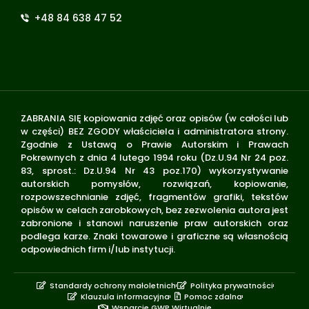
+48 84 638 47 52
ZABRANIA SIĘ kopiowania zdjęć oraz opisów (w całości lub
w części) BEZ ZGODY właściciela i administratora strony.
Zgodnie z Ustawą o Prawie Autorskim i Prawach
Pokrewnych z dnia 4 lutego 1994 roku (Dz.U.94 Nr 24 poz.
83, sprost.: Dz.U.94 Nr 43 poz.170) wykorzystywanie
autorskich pomysłów, rozwiązań, kopiowanie,
rozpowszechnianie zdjęć, fragmentów grafiki, tekstów
opisów w celach zarobkowych, bez zezwolenia autora jest
zabronione i stanowi naruszenie praw autorskich oraz
podlega karze. Znaki towarowe i graficzne są własnością
odpowiednich firm i/lub instytucji.
Standardy ochrony małoletnich
Polityka prywatności
Klauzula informacyjna
Pomoc zdalna
Wsparcie GWP Wirtualnie